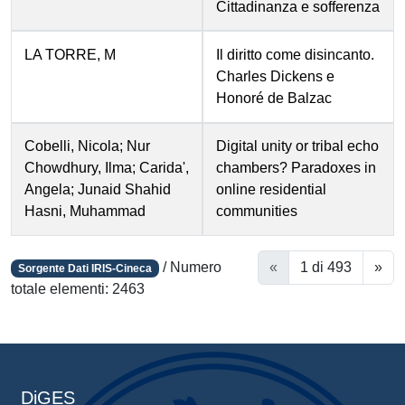
Cittadinanza e sofferenza
LA TORRE, M
Il diritto come disincanto.
Charles Dickens e
Honoré de Balzac
Cobelli, Nicola; Nur
Digital unity or tribal echo
Chowdhury, Ilma; Carida',
chambers? Paradoxes in
Angela; Junaid Shahid
online residential
Hasni, Muhammad
communities
/
Numero
«
1 di 493
»
Sorgente Dati IRIS-Cineca
totale elementi: 2463
DiGES