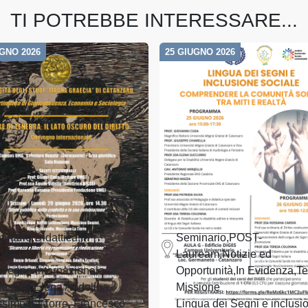
TI POTREBBE INTERESSARE...
UGNO 2026
25 GIUGNO 2026
inario,Didattica,In
Seminario,POST-
denza
Lauream,Notizie ed
vegno Internazionale
Opportunità,In Evidenza,Te
fessori Elena Andolina,
Missione
simo La Torre, Francesco
Lingua dei Segni e inclusi