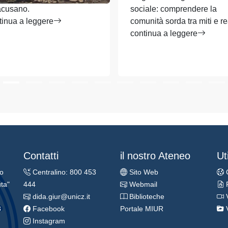
acusano.
sociale: comprendere la
tinua a leggere
comunità sorda tra miti e re
continua a leggere
Contatti
il nostro Ateneo
Uti
ro
Centralino: 800 453
Sito Web
ta"
444
Webmail
dida.giur@unicz.it
Biblioteche
3
Facebook
Portale MIUR
Instagram