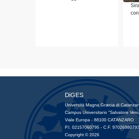
Sir
con
DiGES
Università Magna Græcia di Catanza
Campus Universitario "Salvatore Venu
Viale Europa - 88100 CATANZARO
P.I. 02157060795 - C.F. 9702698079
Copyright © 2026