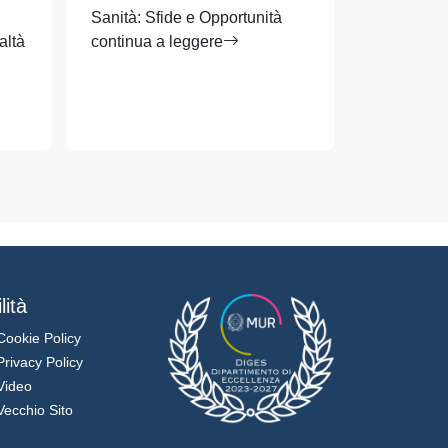
Sanità: Sfide e Opportunità
intelligenz
altà
continua a leggere
Master di I
sanità pub
digitale.
continua a
lità
Cookie Policy
Privacy Policy
Video
Vecchio Sito