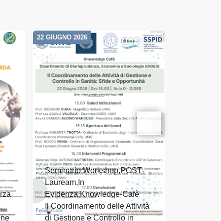
22 GIUGNO 2026
19 GIUGNO 20
Seminario,Workshop,POST-
Seminario
Lauream,In
Evidenza
rza
Evidenza,Knowledge-Cafè
Inaugurazi
Il Coordinamento delle Attività
livello, Et
one
di Gestione e Controllo in
digitale: d