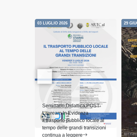
03 LUGLIO 2026
29 GI
Seminario,Didattica,POST-
Sem
Lauream,In Evidenza
Evi
Il trasporto pubblico locale al
Con
tempo delle grandi transizioni
Pro
continua a leggere
Mas