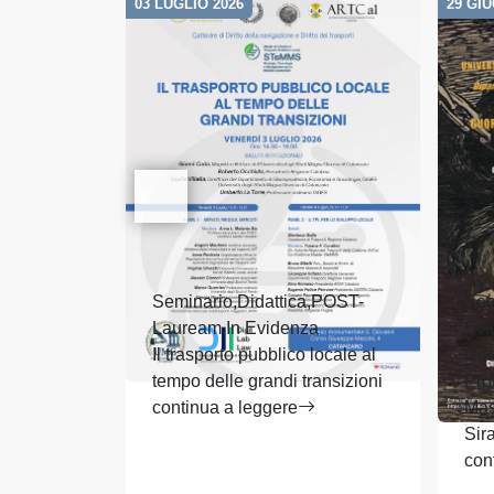
03 LUGLIO 2026
29 GI
Seminario,Didattica,POST-
Sem
Lauream,In Evidenza
Evi
Il trasporto pubblico locale al
Con
tempo delle grandi transizioni
Pro
continua a leggere
Mas
Sir
con