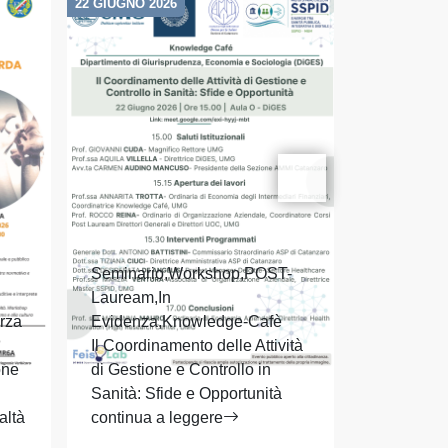
22 GIUGNO 2026
19 GIUGNO 20
Seminario,Workshop,POST-
Seminario
Lauream,In
Evidenza
rza
Evidenza,Knowledge-Cafè
Inaugurazi
Il Coordinamento delle Attività
livello, Et
one
di Gestione e Controllo in
digitale: d
Sanità: Sfide e Opportunità
intelligenz
altà
continua a leggere
Master di I
sanità pub