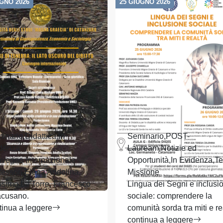
UGNO 2026
25 GIUGNO 2026
inario,Didattica,In
Seminario,POST-
denza
Lauream,Notizie ed
vegno Internazionale
Opportunità,In Evidenza,Te
fessori Elena Andolina,
Missione
simo La Torre, Francesco
Lingua dei Segni e inclusi
acusano.
sociale: comprendere la
tinua a leggere
comunità sorda tra miti e re
continua a leggere