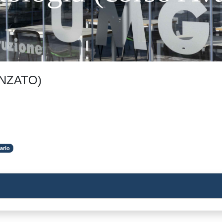
NZATO)
ario