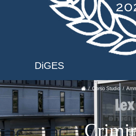
DiGES
Corso Studio
Ammi
Crimin