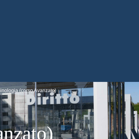
inologia (corso Avanzato)
anzato)