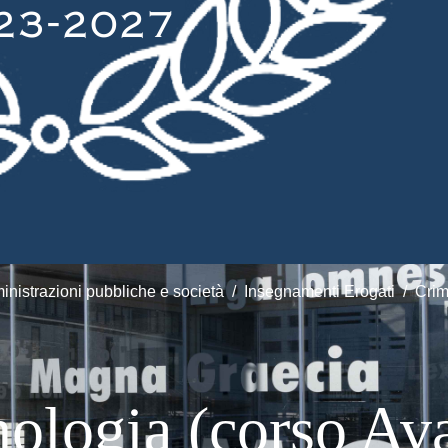
nistrazioni pubbliche e società
Insegnamenti Erogati
Crim
ologia (corso Av