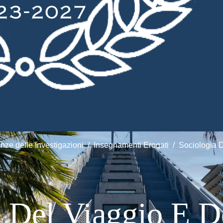
nze delle Investigazioni
Insegnamenti Erogati
Sociologia 
a Del Viaggio E D