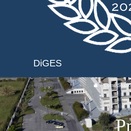
DiGES
Corso Studio
Pr