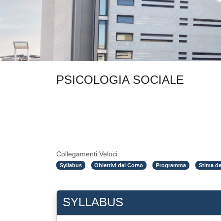
PSICOLOGIA SOCIALE
Collegamenti Veloci:
Syllabus
Obiettivi del Corso
Programma
Stima de
SYLLABUS