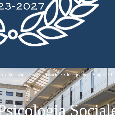
io
Sociologia e Servizio Sociale
Insegnamenti Erogati
Ps
Psicologia Social