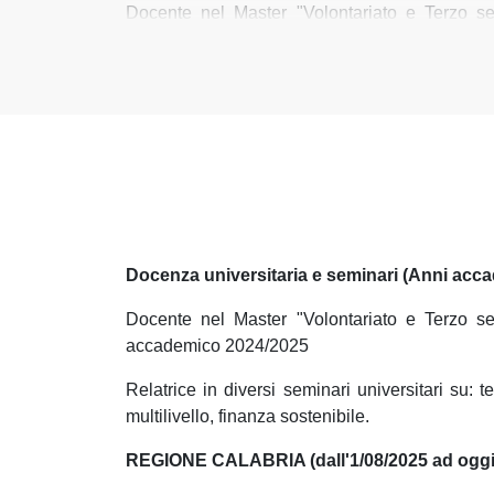
Docente nel Master "Volontariato e Terzo se
accademico 2024/2025
Relatrice in diversi seminari universitari su: 
multilivello, finanza sostenibile.
REGIONE CALABRIA (dall'1/08/2025 ad oggi
Incarico di Elevata Qualificazione di III° li
raccordo con il POC Calabria 14-20".
Coordinatrice attività Settore Verifiche, Proce
Docenza universitaria e seminari (Anni acca
Europea.
Docente nel Master "Volontariato e Terzo se
accademico 2024/2025
ISTRUZIONE E FORMAZIONE
Relatrice in diversi seminari universitari su: 
multilivello, finanza sostenibile.
Laurea Magistrale in Scienze Economiche - Un
REGIONE CALABRIA (dall'1/08/2025 ad oggi
Laurea in Economia e Commercio Internazionale 