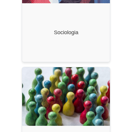
CFU
: 180
Classe di Laurea
: L-40
Sociologia
Ordinamento
: DM 270/2004, ss.mm.ii.
Durata
: 3 Anni