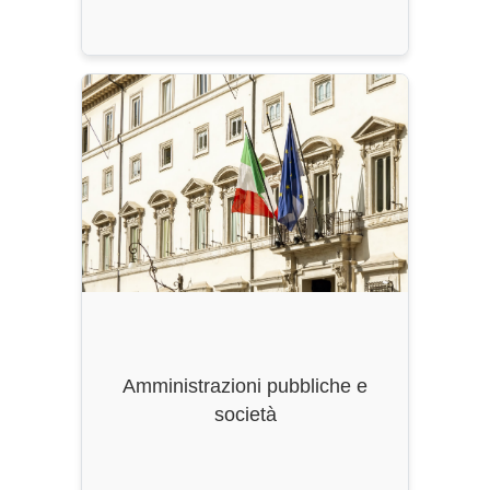
Ordinamento
: DM 270/2004, ss.mm.ii.
Durata
: 2 Anni
CFU
: 180
Classe di Laurea
: LM-63
Amministrazioni pubbliche e
società