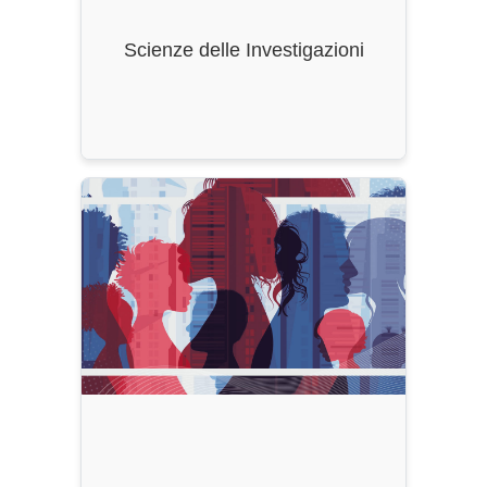
Classe di Laurea
: L-14
Scienze delle Investigazioni
Ordinamento
: Nuovo
Durata
: 3 Anni
CFU
: 180
Classe di Laurea
: L-39/40