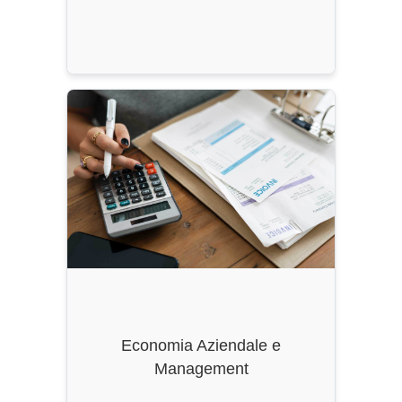
Ordinamento
: DM 270/2004, ss.mm.ii.
Durata
: 2 Anni
CFU
: 120
Classe di Laurea
: LM-77
Economia Aziendale e
Management