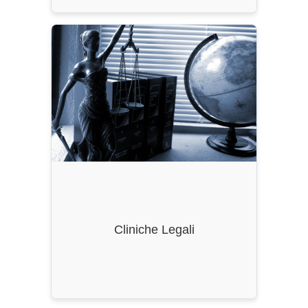
Ordinamento
: -
Durata
: 1 Anni
CFU
: 6
Classe di Laurea
: LMG/01
Cliniche Legali