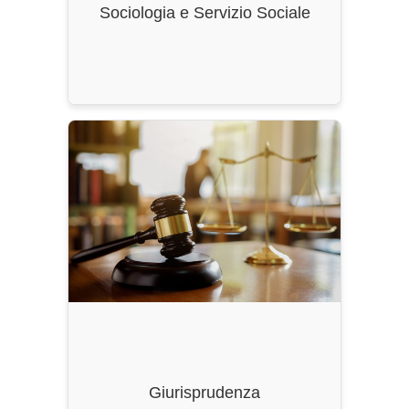
Sociologia e Servizio Sociale
Ordinamento
: DM 270/2004, ss.mm.ii.
Durata
: 5 Anni
CFU
: 300
Classe di Laurea
: LMG-01
Giurisprudenza