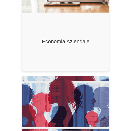
Durata
: 3 Anni
CFU
: 180
Classe di Laurea
: L-18
Economia Aziendale
Ordinamento
: DM 270/2004, ss.mm.ii.
Durata
: 3 Anni