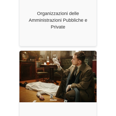
CFU
: 180
Organizzazioni delle
Classe di Laurea
: L-16
Amministrazioni Pubbliche e
Private
Ordinamento
: DM 270/2004, ss.mm.ii.
Durata
: 3 Anni
CFU
: 180