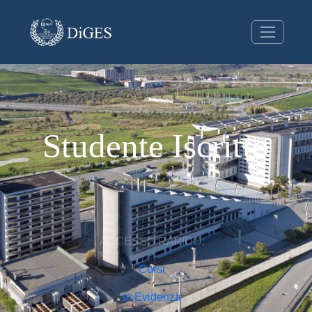
Studente Iscritto
ACCESSO RAPIDO:
Corsi
in Evidenza