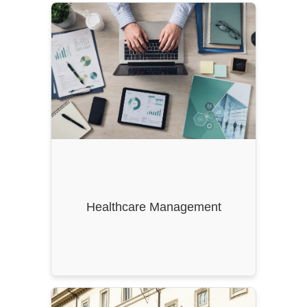
Ordinamento
: DM 270/2004, ss.mm.ii.
Durata
: 2 Anni
CFU
: 120
Classe di Laurea
: LM-77
Healthcare Management