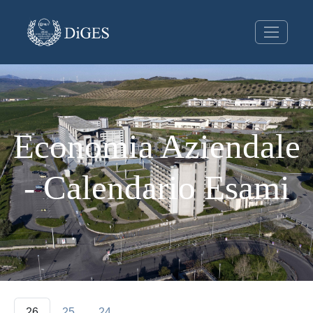
Economia Aziendale
- Calendario Esami
26
25
24