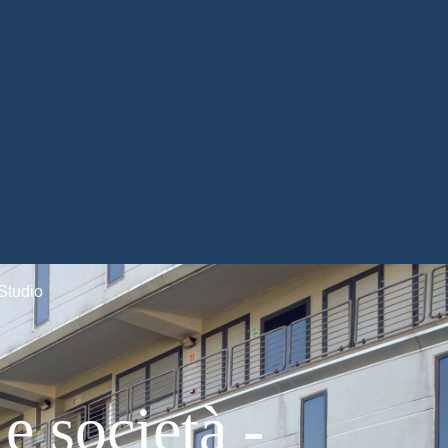
Studio
e società -