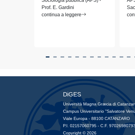
Sociologia pubblica (APS) -
APS)
Prof. E. Gardini
Sac
continua a leggere
con
DiGES
Università Magna Græcia di Catanza
Campus Universitario "Salvatore Venu
Viale Europa - 88100 CATANZARO
P.I. 02157060795 - C.F. 9702698079
Copyright © 2026