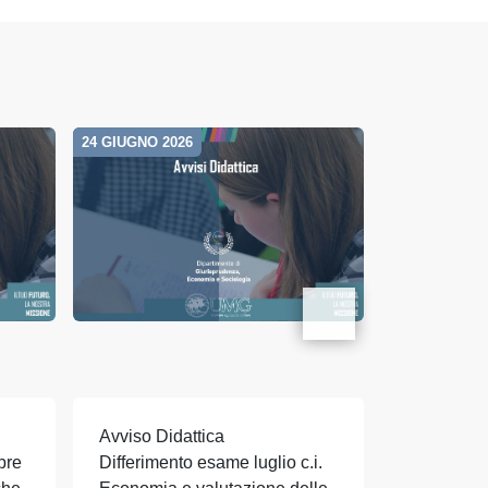
24 GIUGNO 2026
17 GIUGNO 20
Avviso Didattica
Avviso Did
bre
Differimento esame luglio c.i.
Differimen