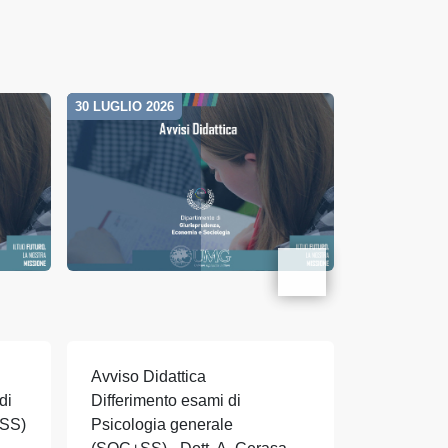
30 LUGLIO 2026
26 GIUGNO 20
Avviso Didattica
Avviso Did
di
Differimento esami di
Scheda di 
+SS)
Psicologia generale
SOC+SS +