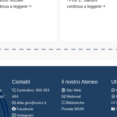
vizio Sociale"
- Prof. E. Gardini
tinua a leggere
continua a leggere
Contatti
il nostro Ateneo
Uti
ro
Centralino: 800 453
Sito Web
ta"
444
Webmail
dida.giur@unicz.it
Biblioteche
3
Facebook
Portale MIUR
Instagram