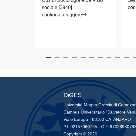
Cds di Sociologia e Servizio
Ser
sociale [3940]
con
continua a leggere
DiGES
Università Magna Græcia di Catanza
Campus Universitario "Salvatore Venu
Viale Europa - 88100 CATANZARO
P.I. 02157060795 - C.F. 9702698079
Copyright © 2026