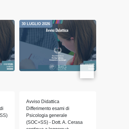
30 LUGLIO 2026
26 GIUGNO 20
Avviso Didattica
Avviso Did
di
Differimento esami di
Scheda di 
+SS)
Psicologia generale
SOC+SS +
(SOC+SS) - Dott. A. Cerasa
ordinament