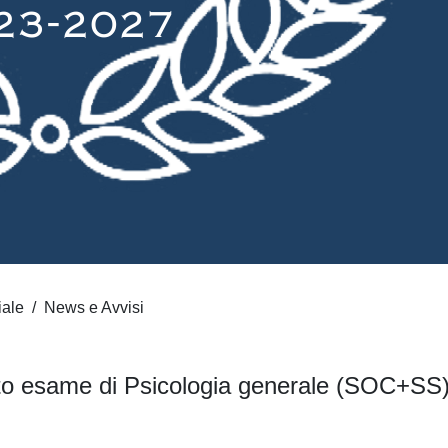
iale
News e Avvisi
to esame di Psicologia generale (SOC+SS)