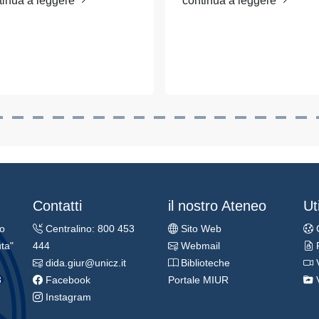
tinua a leggere
continua a leggere
Contatti
il nostro Ateneo
Uti
ro
Centralino: 800 453
Sito Web
ta"
444
Webmail
dida.giur@unicz.it
Biblioteche
3
Facebook
Portale MIUR
Instagram