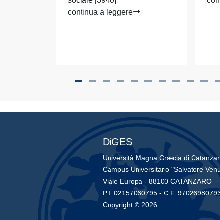
sociale [3940]
con
continua a leggere
DiGES
Università Magna Græcia di Catanza
Campus Universitario "Salvatore Venu
Viale Europa - 88100 CATANZARO
P.I. 02157060795 - C.F. 9702698079
Copyright © 2026