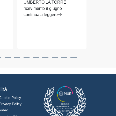
UMBERTO LA TORRE
UMBERTO
ricevimento 9 giugno
ricevimento
continua a leggere
navigazion
trasporti 
continua a
lità
Cookie Policy
Privacy Policy
Video