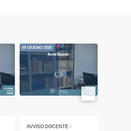
09 GIUGNO 2026
05 GIUGNO 20
AVVISO DOCENTE -
AVVISO 