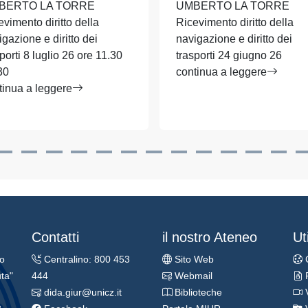
BERTO LA TORRE
UMBERTO LA TORRE
evimento diritto della
Ricevimento diritto della
igazione e diritto dei
navigazione e diritto dei
porti 8 luglio 26 ore 11.30
trasporti 24 giugno 26
30
continua a leggere
tinua a leggere
Contatti
il nostro Ateneo
Uti
ro
Centralino: 800 453
Sito Web
ta"
444
Webmail
dida.giur@unicz.it
Biblioteche