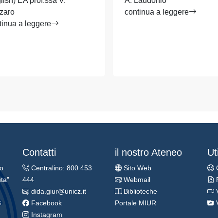
lish) EA prof.ssa V.
A. Laudonio
zaro
continua a leggere
tinua a leggere
Contatti
il nostro Ateneo
Uti
ro
Centralino: 800 453
Sito Web
ta"
444
Webmail
dida.giur@unicz.it
Biblioteche
3
Facebook
Portale MIUR
Instagram