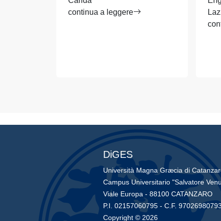
Caridà
Eng
continua a leggere
Laz
con
DiGES
Università Magna Græcia di Catanza
Campus Universitario "Salvatore Venu
Viale Europa - 88100 CATANZARO
P.I. 02157060795 - C.F. 9702698079
Copyright © 2026