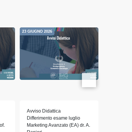
23 GIUGNO 2026
17 GIUGNO 20
Avviso Didattica
Avviso Did
Differimento esame luglio
Differimen
of.
Marketing Avanzato (EA) dr. A.
Economia 