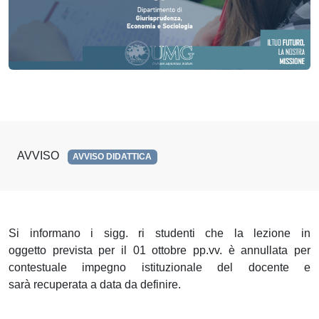
AVVISO
AVVISO DIDATTICA
Si informano i sigg. ri studenti che la
lezion
e
in
oggetto
previst
a
per il
01 ottobre
pp.vv. è
annullat
a p
e
r
contestuale impegno istituzionale del docente
e
sa
rà
recuperat
a
a
dat
a
da
definire.