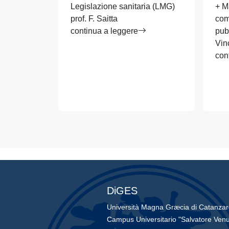
Legislazione sanitaria (LMG)
+ M
prof. F. Saitta
com
continua a leggere
pub
Vin
con
DiGES
Università Magna Græcia di Catanza
Campus Universitario "Salvatore Venu