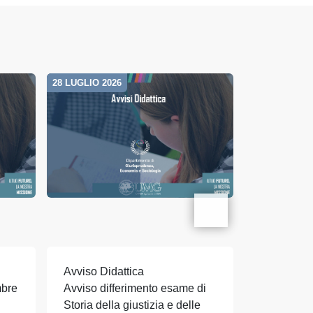
28 LUGLIO 2026
28 LUGLIO 20
Avviso Didattica
Avviso Did
mbre
Avviso differimento esame di
Avviso dif
Storia della giustizia e delle
Storia del