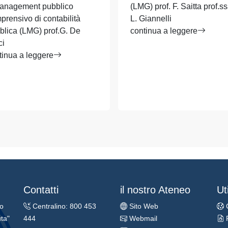
anagement pubblico
(LMG) prof. F. Saitta prof.ss
prensivo di contabilità
L. Giannelli
blica (LMG) prof.G. De
continua a leggere
ci
tinua a leggere
Contatti
il nostro Ateneo
Uti
ro
Centralino: 800 453
Sito Web
ta"
444
Webmail