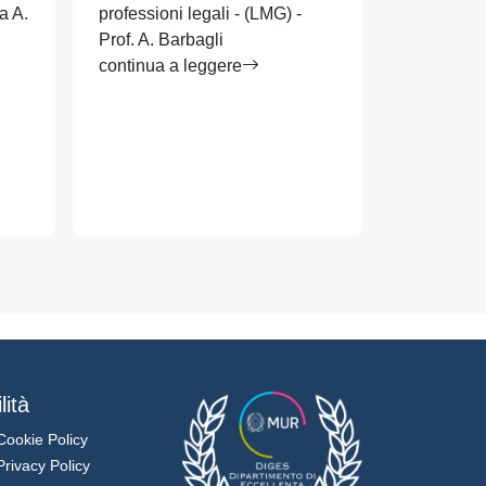
a A.
professioni legali - (LMG) -
moderno II
Prof. A. Barbagli
Barbagli
continua a leggere
continua a
lità
Cookie Policy
Privacy Policy