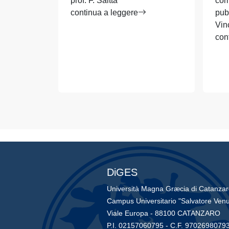
prof. F. Saitta
com
continua a leggere
pub
Vin
con
DiGES
Università Magna Græcia di Catanza
Campus Universitario "Salvatore Venu
Viale Europa - 88100 CATANZARO
P.I. 02157060795 - C.F. 9702698079