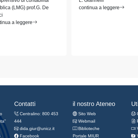
prensivo di contabilità
L. Giannelli
blica (LMG) prof.G. De
continua a leggere
ci
tinua a leggere
Contatti
il nostro Ateneo
Uti
ro
Centralino: 800 453
Sito Web
ta"
444
Webmail
dida.giur@unicz.it
Biblioteche
3
Facebook
Portale MIUR