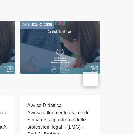
28 LUGLIO 2026
28 LUGLIO 20
Avviso Didattica
Avviso Did
mbre
Avviso differimento esame di
Avviso dif
Storia della giustizia e delle
Storia del
a A.
professioni legali - (LMG) -
moderno II