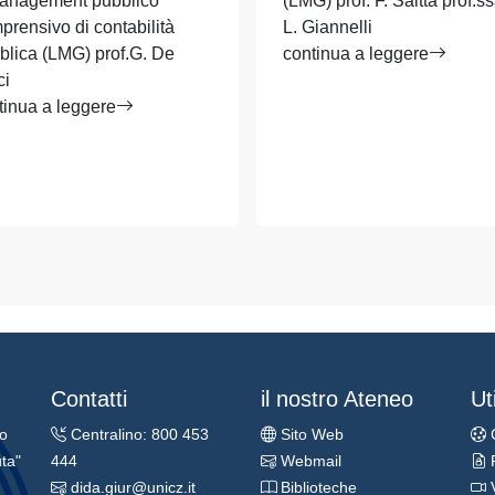
anagement pubblico
(LMG) prof. F. Saitta prof.ss
prensivo di contabilità
L. Giannelli
blica (LMG) prof.G. De
continua a leggere
ci
tinua a leggere
Contatti
il nostro Ateneo
Uti
ro
Centralino: 800 453
Sito Web
ta"
444
Webmail
dida.giur@unicz.it
Biblioteche