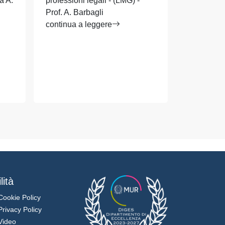
a A.
professioni legali - (LMG) -
moderno II
Prof. A. Barbagli
Barbagli
continua a leggere
continua a
lità
Cookie Policy
Privacy Policy
Video