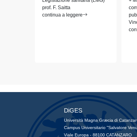
Legislazione sanitaria (LMG)
+ M
prof. F. Saitta
com
continua a leggere
pub
Vin
con
DiGES
Università Magna Græcia di Catanza
Campus Universitario "Salvatore Venu
Viale Europa - 88100 CATANZARO