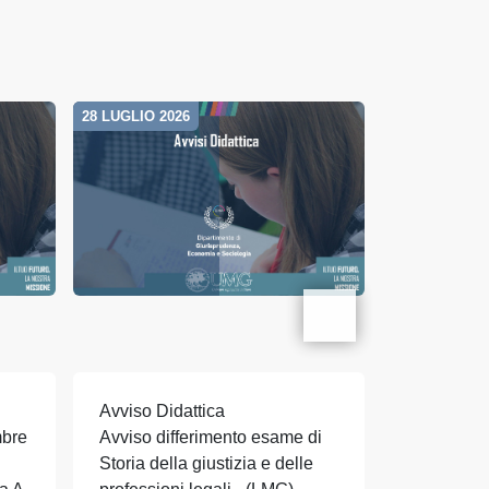
28 LUGLIO 2026
28 LUGLIO 20
Avviso Didattica
Avviso Did
mbre
Avviso differimento esame di
Avviso dif
Storia della giustizia e delle
Storia del