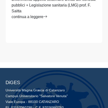
pubblici + Legislazione sanitaria (LMG) prof. F.
Saitta
continua a leggere
DiGES
Università Magna Græcia di Catanzaro
Campus Universitario "Salvatore Venuta"
Viale Europa - 88100 CATANZARO
P.I. 02157060795 - C.F. 97026980793