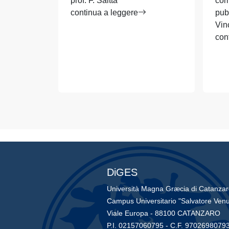
prof. F. Saitta
com
continua a leggere
pub
Vin
con
DiGES
Università Magna Græcia di Catanza
Campus Universitario "Salvatore Venu
Viale Europa - 88100 CATANZARO
P.I. 02157060795 - C.F. 9702698079