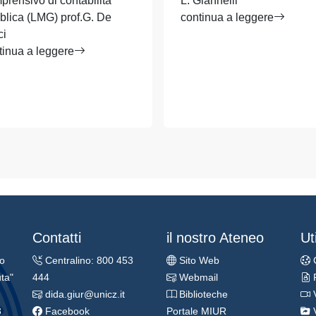
prensivo di contabilità
L. Giannelli
blica (LMG) prof.G. De
continua a leggere
ci
tinua a leggere
Contatti
il nostro Ateneo
Uti
ro
Centralino: 800 453
Sito Web
ta"
444
Webmail
dida.giur@unicz.it
Biblioteche
3
Facebook
Portale MIUR