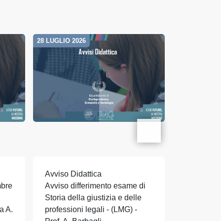
28 LUGLIO 2026
28 LUGLIO 20
Avviso Didattica
Avviso Did
mbre
Avviso differimento esame di
Avviso dif
Storia della giustizia e delle
Storia del
a A.
professioni legali - (LMG) -
moderno II