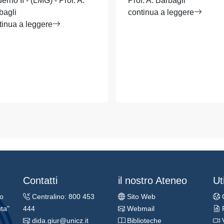
erno II - (LMG) - Prof. A.
Prof. A. Barbagli
bagli
continua a leggere
tinua a leggere
Contatti
il nostro Ateneo
Uti
ro
Centralino: 800 453
Sito Web
ta"
444
Webmail
dida.giur@unicz.it
Biblioteche