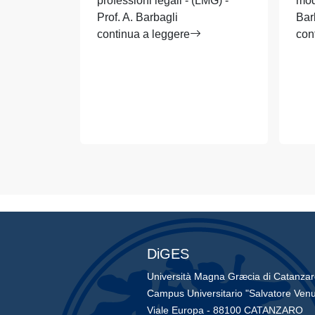
professioni legali - (LMG) -
mod
Prof. A. Barbagli
Bar
continua a leggere
con
DiGES
Università Magna Græcia di Catanza
Campus Universitario "Salvatore Venu
Viale Europa - 88100 CATANZARO