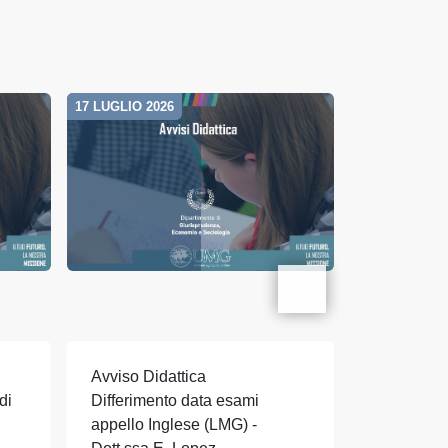
17 LUGLIO 2026
10 LUGLIO 20
Avviso Didattica
Avviso Did
di
Differimento data esami
Differimen
appello Inglese (LMG) -
Diritto ro